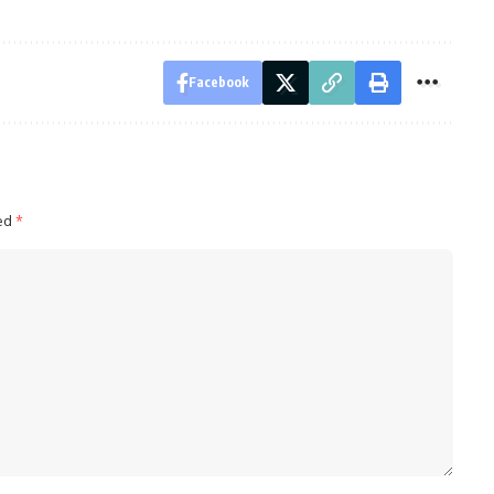
Facebook
ked
*